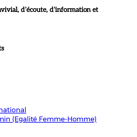
nvivial, d’écoute, d’information et
ts
rnational
inin (Egalité Femme-Homme)