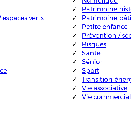
Numérique
Patrimoine his
 / espaces verts
Patrimoine bât
Petite enfance
Prévention / sé
Risques
Santé
Sénior
nce
Sport
Transition éner
Vie associative
Vie commercia