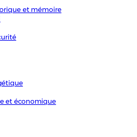
torique et mémoire
i
curité
gétique
le et économique