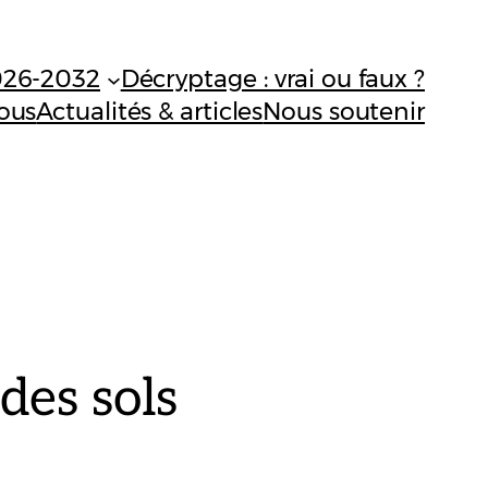
026-2032
Décryptage : vrai ou faux ?
ous
Actualités & articles
Nous soutenir
des sols