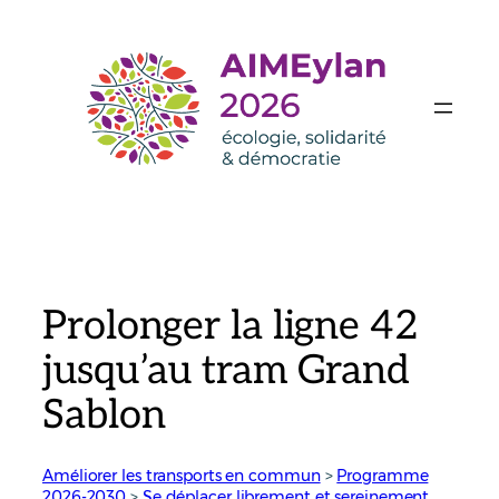
Aller
au
contenu
Prolonger la ligne 42
jusqu’au tram Grand
Sablon
Améliorer les transports en commun
 > 
Programme
2026-2030
 > 
Se déplacer librement et sereinement