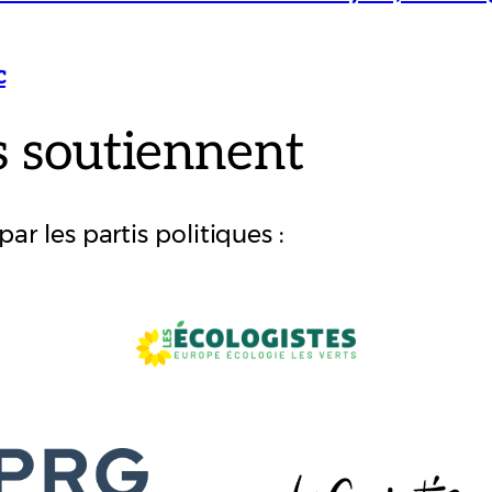
c
s soutiennent
r les partis politiques :