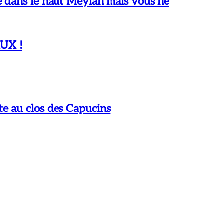
ire dans le haut Meylan mais vous ne
AUX !
te au clos des Capucins