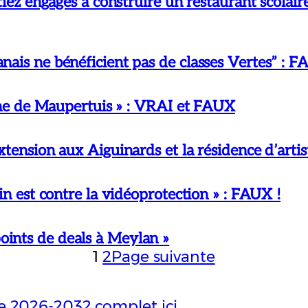
étiez engagés à construire un restaurant scola
ais ne bénéficient pas de classes Vertes” : F
èche de Maupertuis » : VRAI et FAUX
tension aux Aiguinards et la résidence d’artis
in est contre la vidéoprotection » : FAUX !
s points de deals à Meylan »
1
2
Page suivante
 2026-2032 complet ici
.